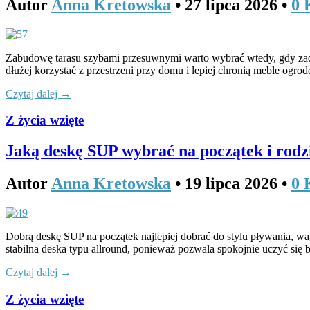
Autor
Anna Kretowska
•
27 lipca 2026
•
0 
Zabudowę tarasu szybami przesuwnymi warto wybrać wtedy, gdy zadasze
dłużej korzystać z przestrzeni przy domu i lepiej chronią meble ogr
Czytaj dalej →
Z życia wzięte
Jaką deskę SUP wybrać na początek i rodz
Autor
Anna Kretowska
•
19 lipca 2026
•
0 
Dobrą deskę SUP na początek najlepiej dobrać do stylu pływania, w
stabilna deska typu allround, ponieważ pozwala spokojnie uczyć się 
Czytaj dalej →
Z życia wzięte