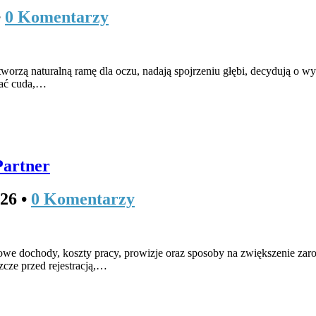
•
0 Komentarzy
rzą naturalną ramę dla oczu, nadają spojrzeniu głębi, decydują o wyra
ałać cuda,…
Partner
026
•
0 Komentarzy
owe dochody, koszty pracy, prowizje oraz sposoby na zwiększenie zar
zcze przed rejestracją,…