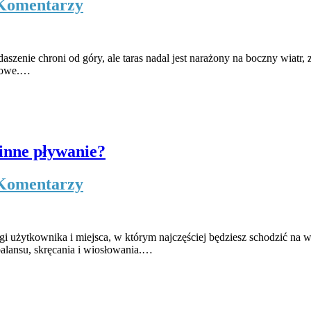
Komentarzy
nie chroni od góry, ale taras nadal jest narażony na boczny wiatr, zac
odowe.…
inne pływanie?
Komentarzy
agi użytkownika i miejsca, w którym najczęściej będziesz schodzić n
balansu, skręcania i wiosłowania.…